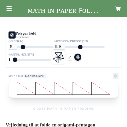
Spring
ᴍᴀᴛʜ ɪɴ ᴘᴀᴘᴇʀ ꜰᴏʟᴅɪɴɢ
til
hovedindhold
Polygon Fold
GENERATOR
SIDER (N)
POLYGON BREDDE (CM)
ANTAL MØNSTRE
1
LANDSCAPE
MØNSTER
©
2026
MATH IN PAPER FOLDING
Vejledning til at folde en origami-pentagon