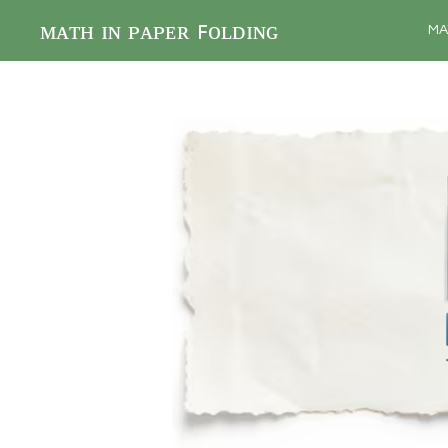
Spring
ᴍᴀᴛʜ ɪɴ ᴘᴀᴘᴇʀ ꜰᴏʟᴅɪɴɢ
MA
til
hovedindhold